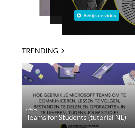
watermitigatie, waterzu
Bekijk de video
economie verbindt.
Bekijk de video
TRENDING
09:06
Teams for Students (tutorial NL)