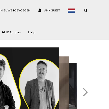
NIEUWE TOEVOEGEN
AHK GUEST
AHK Circles
Help
el Cultureel
eleid in Musea