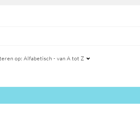
teren op:
Alfabetisch - van A tot Z
Duur
Aanmaakdatum
La
Elke duur
Alle data
00:00-10:00 min
Afgelopen 7 dagen
10:00-30:00 min
Afgelopen 30 dagen
30:00-60:00 min
Aangepast