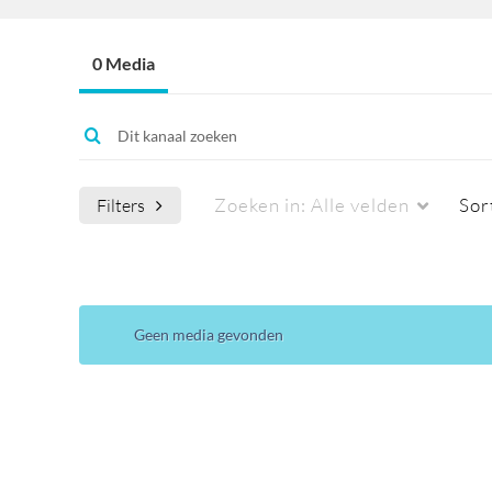
0 Media
Zoeken in:
Alle velden
Sor
Filters
Mediatype
Onderschriften
Geen media gevonden
Alle media
Alle
Video
Beschikbaar
Quiz
Niet beschikbaar
Audio