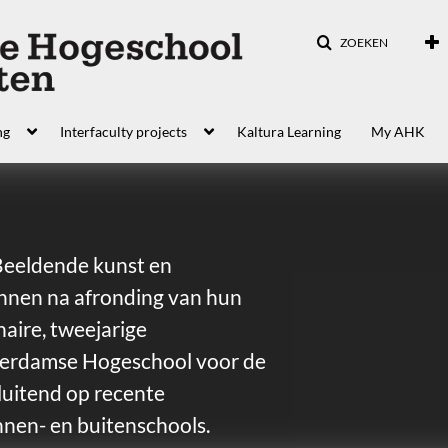
ZOEKEN
ng
Interfaculty projects
Kaltura Learning
My AHK
Beeldende kunst en
nnen na afronding van hun
naire, tweejarige
terdamse Hogeschool voor de
luitend op recente
nnen- en buitenschools.